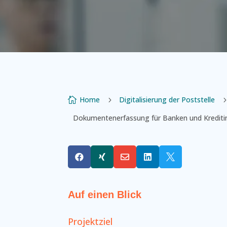
Home
Digitalisierung der Poststelle

5
Dokumentenerfassung für Banken und Kreditins





Auf einen Blick
Projektziel