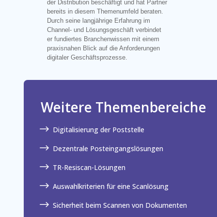
der Distribution beschäftigt und hat Partner
bereits in diesem Themenumfeld beraten.
Durch seine langjährige Erfahrung im
Channel- und Lösungsgeschäft verbindet
er fundiertes Branchenwissen mit einem
praxisnahen Blick auf die Anforderungen
digitaler Geschäftsprozesse.
Weitere Themenbereiche
$
Digitalisierung der Poststelle
$
Dezentrale Posteingangslösungen
$
TR-Resiscan-Lösungen
$
Auswahlkriterien für eine Scanlösung
$
Sicherheit beim Scannen von Dokumenten