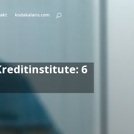
akt
kodakalaris.com
editinstitute: 6
n